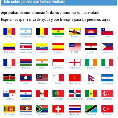
Info sobre países que hemos visitado
Aquí podrás obtener información de los países que hemos visitado.
Esperamos que te sirva de ayuda y que te inspire para tus próximos viajes.
Andorra
Argentina
Bélgica
Bolivia
Brunei
Camboya
Chile
Colombia
Costa Rica
Ecuador
España
EEUU
Egipto
Filipinas
Francia
Gambia
India
Indonesia
Inglaterra
Irlanda
Italia
Kenia
Laos
Malasia
Malta
Marruecos
Nepal
Nicaragua
Panamá
Paraguay
Perú
Portugal
R.Dominicana
Senegal
Singapur
Sri Lanka
Suazilandia
Sudáfrica
Suiza
Tailandia
Tanzania
Turquía