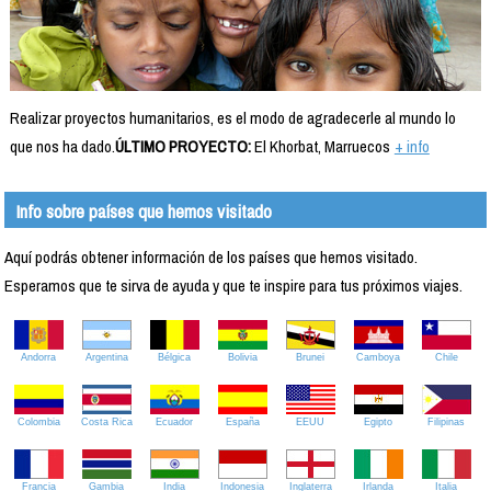
Realizar proyectos humanitarios, es el modo de agradecerle al mundo lo
que nos ha dado.
ÚLTIMO PROYECTO:
El Khorbat, Marruecos
+ info
Info sobre países que hemos visitado
Aquí podrás obtener información de los países que hemos visitado.
Esperamos que te sirva de ayuda y que te inspire para tus próximos viajes.
Andorra
Argentina
Bélgica
Bolivia
Brunei
Camboya
Chile
Colombia
Costa Rica
Ecuador
España
EEUU
Egipto
Filipinas
Francia
Gambia
India
Indonesia
Inglaterra
Irlanda
Italia