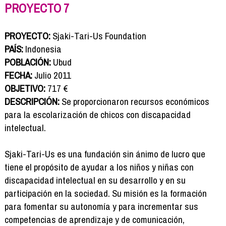
Formación
PROYECTO 7
Info viajeros
Contactar
PROYECTO:
Sjaki-Tari-Us Foundation
PAÍS:
Indonesia
POBLACIÓN:
Ubud
FECHA:
Julio 2011
OBJETIVO:
717 €
DESCRIPCIÓN:
Se proporcionaron recursos económicos
para la escolarización de chicos con discapacidad
intelectual.
Sjaki-Tari-Us es una fundación sin ánimo de lucro que
tiene el propósito de ayudar a los niños y niñas con
discapacidad intelectual en su desarrollo y en su
participación en la sociedad. Su misión es la formación
para fomentar su autonomía y para incrementar sus
competencias de aprendizaje y de comunicación,