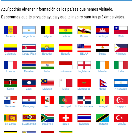
Aquí podrás obtener información de los países que hemos visitado.
Esperamos que te sirva de ayuda y que te inspire para tus próximos viajes.
Andorra
Argentina
Bélgica
Bolivia
Brunei
Camboya
Chile
Colombia
Costa Rica
Ecuador
España
EEUU
Egipto
Filipinas
Francia
Gambia
India
Indonesia
Inglaterra
Irlanda
Italia
Kenia
Laos
Malasia
Malta
Marruecos
Nepal
Nicaragua
Panamá
Paraguay
Perú
Portugal
R.Dominicana
Senegal
Singapur
Sri Lanka
Suazilandia
Sudáfrica
Suiza
Tailandia
Tanzania
Turquía