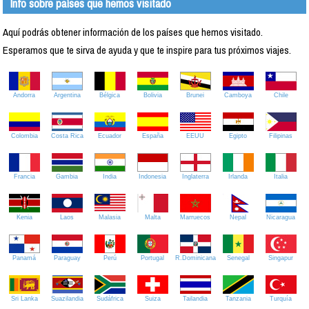
Info sobre países que hemos visitado
Aquí podrás obtener información de los países que hemos visitado.
Esperamos que te sirva de ayuda y que te inspire para tus próximos viajes.
Andorra
Argentina
Bélgica
Bolivia
Brunei
Camboya
Chile
Colombia
Costa Rica
Ecuador
España
EEUU
Egipto
Filipinas
Francia
Gambia
India
Indonesia
Inglaterra
Irlanda
Italia
Kenia
Laos
Malasia
Malta
Marruecos
Nepal
Nicaragua
Panamá
Paraguay
Perú
Portugal
R.Dominicana
Senegal
Singapur
Sri Lanka
Suazilandia
Sudáfrica
Suiza
Tailandia
Tanzania
Turquía