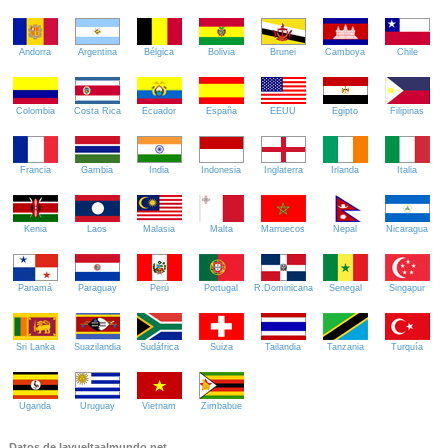
Andorra
Argentina
Bélgica
Bolivia
Brunei
Camboya
Chile
Colombia
Costa Rica
Ecuador
España
EEUU
Egipto
Filipinas
Francia
Gambia
India
Indonesia
Inglaterra
Irlanda
Italia
Kenia
Laos
Malasia
Malta
Marruecos
Nepal
Nicaragua
Panamá
Paraguay
Perú
Portugal
R.Dominicana
Senegal
Singapur
Sri Lanka
Suazilandia
Sudáfrica
Suiza
Tailandia
Tanzania
Turquía
Uganda
Uruguay
Vietnam
Zimbabue
Datos de lavueltaalmundo.net