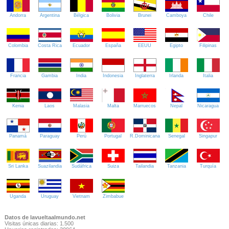
Andorra
Argentina
Bélgica
Bolivia
Brunei
Camboya
Chile
Colombia
Costa Rica
Ecuador
España
EEUU
Egipto
Filipinas
Francia
Gambia
India
Indonesia
Inglaterra
Irlanda
Italia
Kenia
Laos
Malasia
Malta
Marruecos
Nepal
Nicaragua
Panamá
Paraguay
Perú
Portugal
R.Dominicana
Senegal
Singapur
Sri Lanka
Suazilandia
Sudáfrica
Suiza
Tailandia
Tanzania
Turquía
Uganda
Uruguay
Vietnam
Zimbabue
Datos de lavueltaalmundo.net
Visitas únicas diarias: 1.500