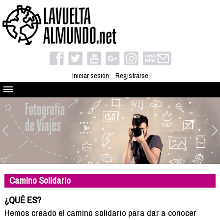
Iniciar sesión
Registrarse
Quienes somos
El proyecto
Blog
Viaja con nosotros
Camino solidario
Camino Solidario
Libros
Club de viajes
¿QUÉ ES?
Compañeros de viaje
Hemos creado el camino solidario para dar a conocer