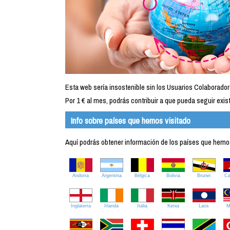
Esta web sería insostenible sin los Usuarios Colaborador
Por 1 € al mes, podrás contribuir a que pueda seguir exist
Info sobre países que hemos visitado
Aquí podrás obtener información de los países que hemos 
Andorra
Argentina
Bélgica
Bolivia
Brunei
C
Inglaterra
Irlanda
Italia
Kenia
Laos
M