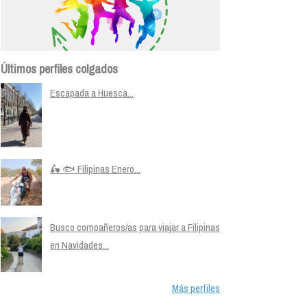
Últimos perfiles colgados
Escapada a Huesca...
🛵 🐟 Filipinas Enero...
Busco compañeros/as para viajar a Filipinas
en Navidades...
Más perfiles