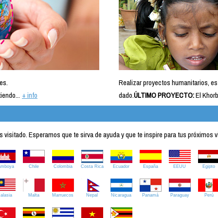
es.
Realizar proyectos humanitarios, es
iendo...
+ info
dado.
ÚLTIMO PROYECTO:
El Khorb
visitado. Esperamos que te sirva de ayuda y que te inspire para tus próximos v
amboya
Chile
Colombia
Costa Rica
Ecuador
España
EEUU
Egipto
alasia
Malta
Marruecos
Nepal
Nicaragua
Panamá
Paraguay
Perú