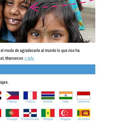
 el modo de agradecerle al mundo lo que nos ha
at, Marruecos
+ info
iajes.
Filipinas
Francia
Gambia
India
Indonesia
Portugal
R.Dominicana
Senegal
Singapur
Sri Lanka