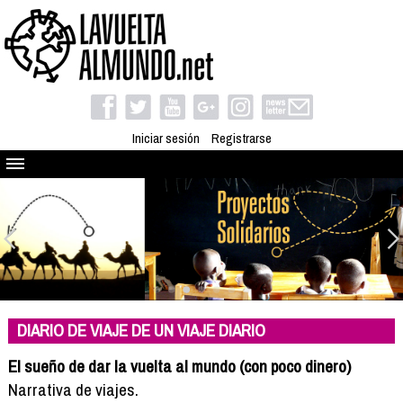
Iniciar sesión
Registrarse
Quienes somos
El proyecto
Blog
Viaja con nosotros
Camino solidario
DIARIO DE VIAJE DE UN VIAJE DIARIO
Libros
Club de viajes
El sueño de dar la vuelta al mundo (con poco dinero)
Compañeros de viaje
Narrativa de viajes.