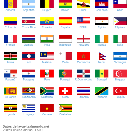
Andorra
Argentina
Bélgica
Bolivia
Brunei
Camboya
Chile
Colombia
Costa Rica
Ecuador
España
EEUU
Egipto
Filipinas
Francia
Gambia
India
Indonesia
Inglaterra
Irlanda
Italia
Kenia
Laos
Malasia
Malta
Marruecos
Nepal
Nicaragua
Panamá
Paraguay
Perú
Portugal
R.Dominicana
Senegal
Singapur
Sri Lanka
Suazilandia
Sudáfrica
Suiza
Tailandia
Tanzania
Turquía
Uganda
Uruguay
Vietnam
Zimbabue
Datos de lavueltaalmundo.net
Visitas únicas diarias: 1.500