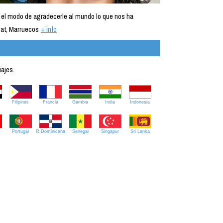
 el modo de agradecerle al mundo lo que nos ha
at, Marruecos
+ info
iajes.
Filipinas
Francia
Gambia
India
Indonesia
Portugal
R.Dominicana
Senegal
Singapur
Sri Lanka