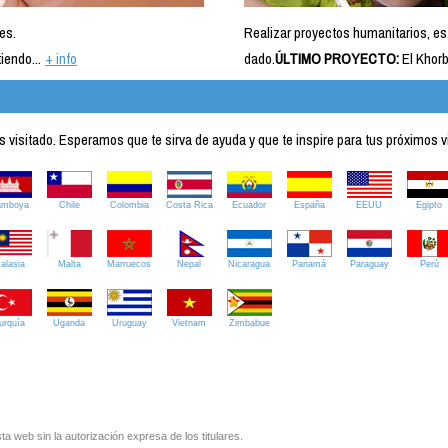
es.
Realizar proyectos humanitarios, es
iendo...
+ info
dado.
ÚLTIMO PROYECTO:
El Khorb
visitado. Esperamos que te sirva de ayuda y que te inspire para tus próximos v
amboya
Chile
Colombia
Costa Rica
Ecuador
España
EEUU
Egipto
alasia
Malta
Marruecos
Nepal
Nicaragua
Panamá
Paraguay
Perú
urquía
Uganda
Uruguay
Vietnam
Zimbabue
ta web sin la autorización expresa de los titulares.