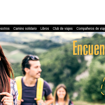
osotros
Camino solidario
Libros
Club de viajes
Compañeros de viaj