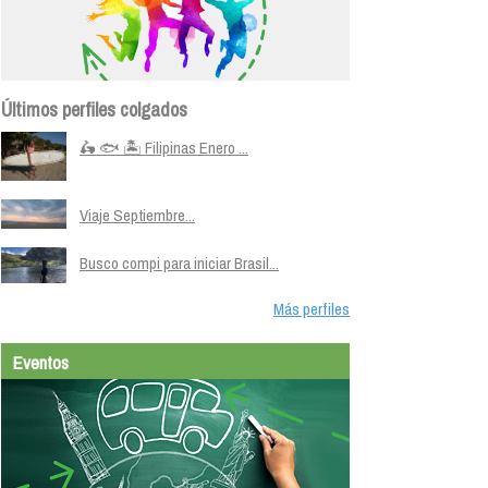
Últimos perfiles colgados
🛵 🐟 🏝️ Filipinas Enero ...
Viaje Septiembre...
Busco compi para iniciar Brasil...
Más perfiles
Eventos