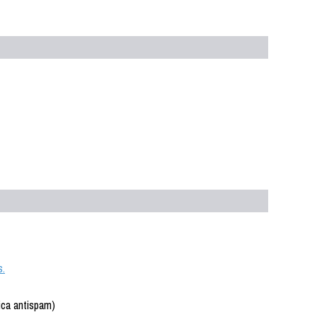
s.
ica antispam)