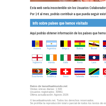
Esta web sería insostenible sin los Usuarios Colaborador
Por 1 € al mes, podrás contribuir a que pueda seguir exist
Info sobre países que hemos visitado
Aquí podrás obtener información de los países que hemos 
Andorra
Argentina
Bélgica
Bolivia
Brunei
C
Inglaterra
Irlanda
Italia
Kenia
Laos
M
Suazilandia
Sudáfrica
Suiza
Tailandia
Tanzania
T
Datos de lavueltaalmundo.net
Visitas únicas diarias: 1.500
Usuarios registrados: 30961
Última actualización: Agosto 2026
© lavueltaalmundo.net. Todos los derechos reservados.
Se prohíbe la reproducción total o parcial de todos los textos de es