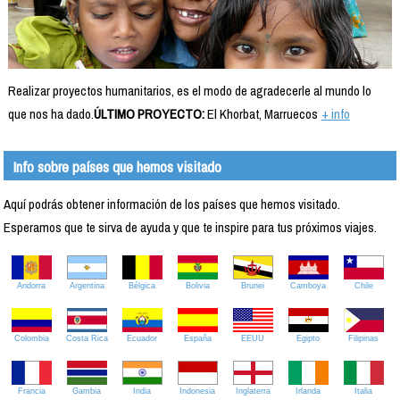
Realizar proyectos humanitarios, es el modo de agradecerle al mundo lo
que nos ha dado.
ÚLTIMO PROYECTO:
El Khorbat, Marruecos
+ info
Info sobre países que hemos visitado
Aquí podrás obtener información de los países que hemos visitado.
Esperamos que te sirva de ayuda y que te inspire para tus próximos viajes.
Andorra
Argentina
Bélgica
Bolivia
Brunei
Camboya
Chile
Colombia
Costa Rica
Ecuador
España
EEUU
Egipto
Filipinas
Francia
Gambia
India
Indonesia
Inglaterra
Irlanda
Italia