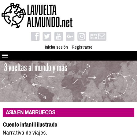
Iniciar sesión
Registrarse
Quienes somos
El proyecto
Blog
Viaja con nosotros
Camino solidario
ASIA EN MARRUECOS
Libros
Club de viajes
Cuento infantil ilustrado
Compañeros de viaje
Narrativa de viajes.