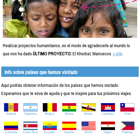
Realizar proyectos humanitarios, es el modo de agradecerle al mundo lo
que nos ha dado.
ÚLTIMO PROYECTO:
El Khorbat, Marruecos
+ info
Info sobre países que hemos visitado
Aquí podrás obtener información de los países que hemos visitado.
Esperamos que te sirva de ayuda y que te inspire para tus próximos viajes.
Andorra
Argentina
Bélgica
Bolivia
Brunei
Camboya
Chile
Colombia
Costa Rica
Ecuador
España
EEUU
Egipto
Filipinas