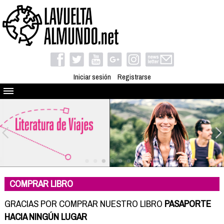
Iniciar sesión
Registrarse
Quienes somos
El proyecto
Blog
Viaja con nosotros
Camino solidario
COMPRAR LIBRO
Libros
Club de viajes
GRACIAS POR COMPRAR NUESTRO LIBRO
PASAPORTE
Compañeros de viaje
HACIA NINGÚN LUGAR