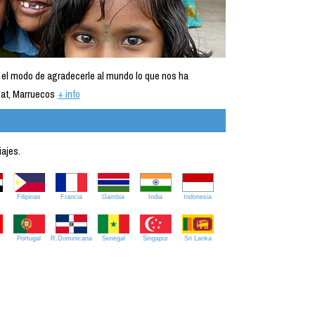
 el modo de agradecerle al mundo lo que nos ha
at, Marruecos
+ info
iajes.
Filipinas
Francia
Gambia
India
Indonesia
Portugal
R.Dominicana
Senegal
Singapur
Sri Lanka