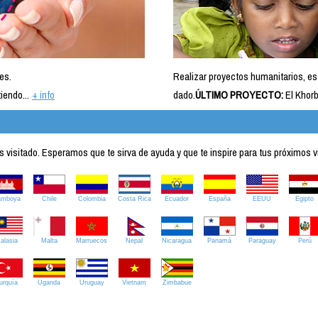
es.
Realizar proyectos humanitarios, es
iendo...
+ info
dado.
ÚLTIMO PROYECTO:
El Khorb
visitado. Esperamos que te sirva de ayuda y que te inspire para tus próximos v
amboya
Chile
Colombia
Costa Rica
Ecuador
España
EEUU
Egipto
alasia
Malta
Marruecos
Nepal
Nicaragua
Panamá
Paraguay
Perú
urquía
Uganda
Uruguay
Vietnam
Zimbabue