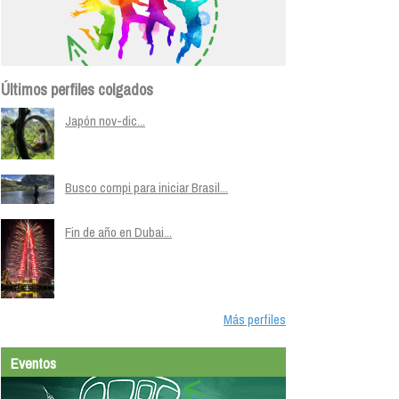
Últimos perfiles colgados
Japón nov-dic...
Busco compi para iniciar Brasil...
Fin de año en Dubai...
Más perfiles
Eventos