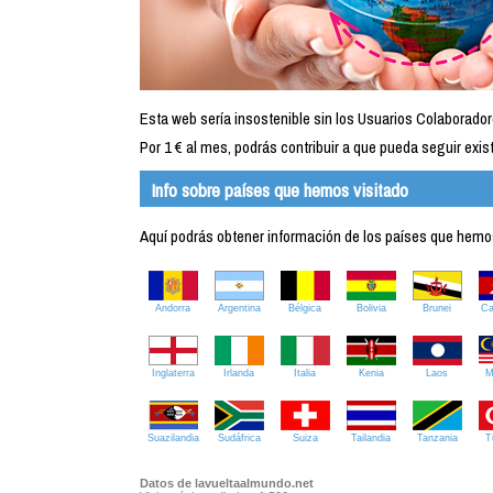
Esta web sería insostenible sin los Usuarios Colaborador
Por 1 € al mes, podrás contribuir a que pueda seguir exist
Info sobre países que hemos visitado
Aquí podrás obtener información de los países que hemos 
Andorra
Argentina
Bélgica
Bolivia
Brunei
C
Inglaterra
Irlanda
Italia
Kenia
Laos
M
Suazilandia
Sudáfrica
Suiza
Tailandia
Tanzania
T
Datos de lavueltaalmundo.net