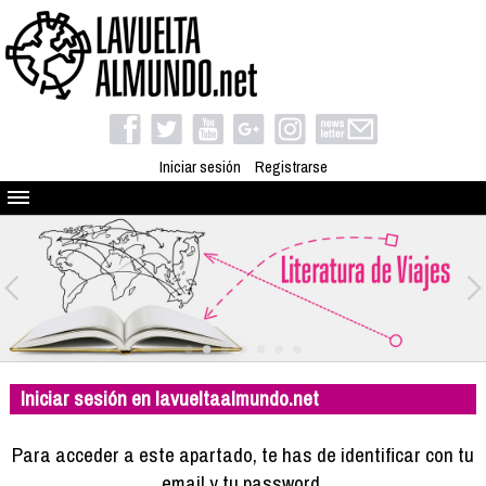
Iniciar sesión
Registrarse
Quienes somos
El proyecto
Blog
Viaja con nosotros
Camino solidario
Iniciar sesión en lavueltaalmundo.net
Libros
Club de viajes
Para acceder a este apartado, te has de identificar con tu
Compañeros de viaje
email y tu password.