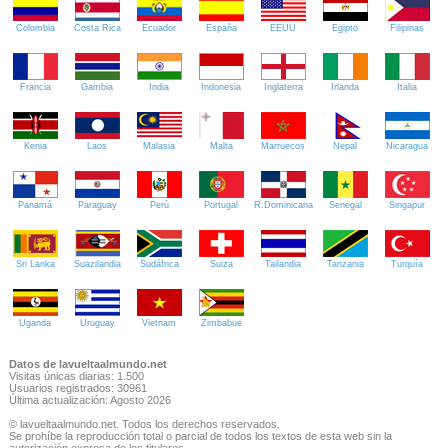
Colombia
Costa Rica
Ecuador
España
EEUU
Egipto
Filipinas
Francia
Gambia
India
Indonesia
Inglaterra
Irlanda
Italia
Kenia
Laos
Malasia
Malta
Marruecos
Nepal
Nicaragua
Panamá
Paraguay
Perú
Portugal
R.Dominicana
Senegal
Singapur
Sri Lanka
Suazilandia
Sudáfrica
Suiza
Tailandia
Tanzania
Turquía
Uganda
Uruguay
Vietnam
Zimbabue
Datos de lavueltaalmundo.net
Visitas únicas diarias: 1.500
Usuarios registrados: 30961
Última actualización: Agosto 2026
© lavueltaalmundo.net. Todos los derechos reservados.
Se prohíbe la reproducción total o parcial de todos los textos de esta web sin la