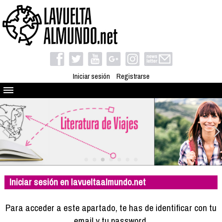
Iniciar sesión
Registrarse
Quienes somos
El proyecto
Blog
Viaja con nosotros
Camino solidario
Iniciar sesión en lavueltaalmundo.net
Libros
Club de viajes
Para acceder a este apartado, te has de identificar con tu
Compañeros de viaje
email y tu password.