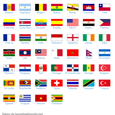
Andorra
Argentina
Bélgica
Bolivia
Brunei
Camboya
Chile
Colombia
Costa Rica
Ecuador
España
EEUU
Egipto
Filipinas
Francia
Gambia
India
Indonesia
Inglaterra
Irlanda
Italia
Kenia
Laos
Malasia
Malta
Marruecos
Nepal
Nicaragua
Panamá
Paraguay
Perú
Portugal
R.Dominicana
Senegal
Singapur
Sri Lanka
Suazilandia
Sudáfrica
Suiza
Tailandia
Tanzania
Turquía
Uganda
Uruguay
Vietnam
Zimbabue
Datos de lavueltaalmundo.net