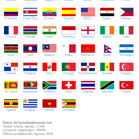
Andorra
Argentina
Bélgica
Bolivia
Brunei
Camboya
Chile
Colombia
Costa Rica
Ecuador
España
EEUU
Egipto
Filipinas
Francia
Gambia
India
Indonesia
Inglaterra
Irlanda
Italia
Kenia
Laos
Malasia
Malta
Marruecos
Nepal
Nicaragua
Panamá
Paraguay
Perú
Portugal
R.Dominicana
Senegal
Singapur
Sri Lanka
Suazilandia
Sudáfrica
Suiza
Tailandia
Tanzania
Turquía
Uganda
Uruguay
Vietnam
Zimbabue
Datos de lavueltaalmundo.net
Visitas únicas diarias: 1.500
Usuarios registrados: 30958
Última actualización: Agosto 2026