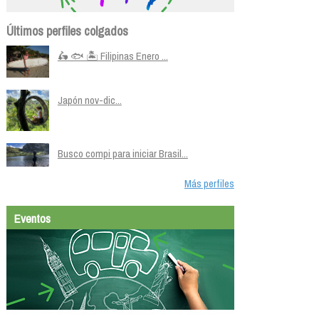
Últimos perfiles colgados
🛵 🐟 🏝️ Filipinas Enero ...
Japón nov-dic...
Busco compi para iniciar Brasil...
Más perfiles
Eventos