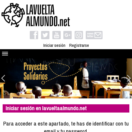
Iniciar sesión
Registrarse
Quienes somos
El proyecto
Blog
Viaja con nosotros
Camino solidario
Iniciar sesión en lavueltaalmundo.net
Libros
Club de viajes
Para acceder a este apartado, te has de identificar con tu
Compañeros de viaje
email y tu password.