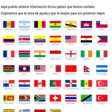
Aquí podrás obtener información de los países que hemos visitado.
Esperamos que te sirva de ayuda y que te inspire para tus próximos viajes.
Andorra
Argentina
Bélgica
Bolivia
Brunei
Camboya
Chile
Colombia
Costa Rica
Ecuador
España
EEUU
Egipto
Filipinas
Francia
Gambia
India
Indonesia
Inglaterra
Irlanda
Italia
Kenia
Laos
Malasia
Malta
Marruecos
Nepal
Nicaragua
Panamá
Paraguay
Perú
Portugal
R.Dominicana
Senegal
Singapur
Sri Lanka
Suazilandia
Sudáfrica
Suiza
Tailandia
Tanzania
Turquía