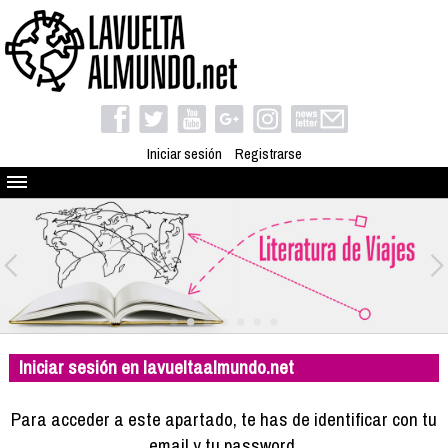
Iniciar sesión
Registrarse
Quienes somos
El proyecto
Blog
Viaja con nosotros
Camino solidario
Iniciar sesión en lavueltaalmundo.net
Libros
Club de viajes
Para acceder a este apartado, te has de identificar con tu
Compañeros de viaje
email y tu password.