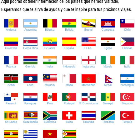
Aquí podrás obtener información de los países que hemos visitado.
Esperamos que te sirva de ayuda y que te inspire para tus próximos viajes.
Andorra
Argentina
Bélgica
Bolivia
Brunei
Camboya
Chile
Colombia
Costa Rica
Ecuador
España
EEUU
Egipto
Filipinas
Francia
Gambia
India
Indonesia
Inglaterra
Irlanda
Italia
Kenia
Laos
Malasia
Malta
Marruecos
Nepal
Nicaragua
Panamá
Paraguay
Perú
Portugal
R.Dominicana
Senegal
Singapur
Sri Lanka
Suazilandia
Sudáfrica
Suiza
Tailandia
Tanzania
Turquía