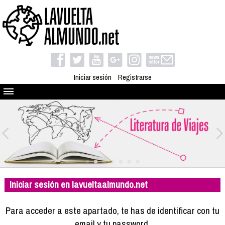
Iniciar sesión
Registrarse
Quienes somos
El proyecto
Blog
Viaja con nosotros
Camino solidario
Iniciar sesión en lavueltaalmundo.net
Libros
Club de viajes
Para acceder a este apartado, te has de identificar con tu
Compañeros de viaje
email y tu password.