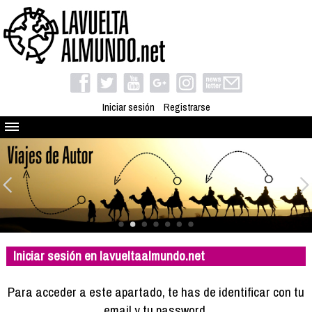
Iniciar sesión
Registrarse
Quienes somos
El proyecto
Blog
Viaja con nosotros
Camino solidario
Iniciar sesión en lavueltaalmundo.net
Libros
Club de viajes
Para acceder a este apartado, te has de identificar con tu
Compañeros de viaje
email y tu password.