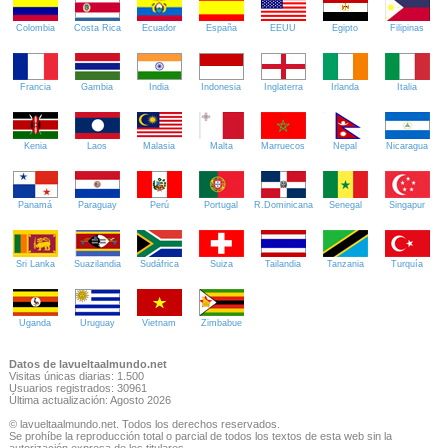
Colombia
Costa Rica
Ecuador
España
EEUU
Egipto
Filipinas
Francia
Gambia
India
Indonesia
Inglaterra
Irlanda
Italia
Kenia
Laos
Malasia
Malta
Marruecos
Nepal
Nicaragua
Panamá
Paraguay
Perú
Portugal
R.Dominicana
Senegal
Singapur
Sri Lanka
Suazilandia
Sudáfrica
Suiza
Tailandia
Tanzania
Turquía
Uganda
Uruguay
Vietnam
Zimbabue
Datos de lavueltaalmundo.net
Visitas únicas diarias: 1.500
Usuarios registrados: 30961
Última actualización: Agosto 2026
© lavueltaalmundo.net. Todos los derechos reservados.
Se prohíbe la reproducción total o parcial de todos los textos de esta web sin la