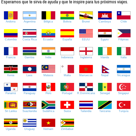
Esperamos que te sirva de ayuda y que te inspire para tus próximos viajes.
Andorra
Argentina
Bélgica
Bolivia
Brunei
Camboya
Chile
Colombia
Costa Rica
Ecuador
España
EEUU
Egipto
Filipinas
Francia
Gambia
India
Indonesia
Inglaterra
Irlanda
Italia
Kenia
Laos
Malasia
Malta
Marruecos
Nepal
Nicaragua
Panamá
Paraguay
Perú
Portugal
R.Dominicana
Senegal
Singapur
Sri Lanka
Suazilandia
Sudáfrica
Suiza
Tailandia
Tanzania
Turquía
Uganda
Uruguay
Vietnam
Zimbabue