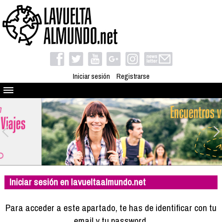
Iniciar sesión
Registrarse
Quienes somos
El proyecto
Blog
Viaja con nosotros
Camino solidario
Iniciar sesión en lavueltaalmundo.net
Libros
Club de viajes
Para acceder a este apartado, te has de identificar con tu
Compañeros de viaje
email y tu password.