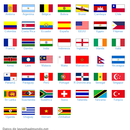
Andorra
Argentina
Bélgica
Bolivia
Brunei
Camboya
Chile
Colombia
Costa Rica
Ecuador
España
EEUU
Egipto
Filipinas
Francia
Gambia
India
Indonesia
Inglaterra
Irlanda
Italia
Kenia
Laos
Malasia
Malta
Marruecos
Nepal
Nicaragua
Panamá
Paraguay
Perú
Portugal
R.Dominicana
Senegal
Singapur
Sri Lanka
Suazilandia
Sudáfrica
Suiza
Tailandia
Tanzania
Turquía
Uganda
Uruguay
Vietnam
Zimbabue
Datos de lavueltaalmundo.net