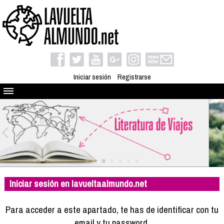
Iniciar sesión
Registrarse
Quienes somos
El proyecto
Blog
Viaja con nosotros
Camino solidario
Iniciar sesión en lavueltaalmundo.net
Libros
Club de viajes
Para acceder a este apartado, te has de identificar con tu
Compañeros de viaje
email y tu password.