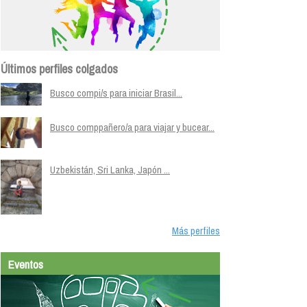
Últimos perfiles colgados
Busco compi/s para iniciar Brasil...
Busco comppañero/a para viajar y bucear...
Uzbekistán, Sri Lanka, Japón ...
Más perfiles
Eventos