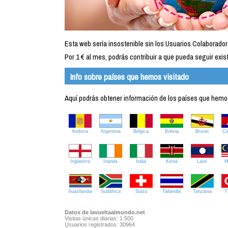
Esta web sería insostenible sin los Usuarios Colaborador
Por 1 € al mes, podrás contribuir a que pueda seguir exist
Info sobre países que hemos visitado
Aquí podrás obtener información de los países que hemos 
Andorra
Argentina
Bélgica
Bolivia
Brunei
C
Inglaterra
Irlanda
Italia
Kenia
Laos
M
Suazilandia
Sudáfrica
Suiza
Tailandia
Tanzania
T
Datos de lavueltaalmundo.net
Visitas únicas diarias: 1.500
Usuarios registrados: 30964