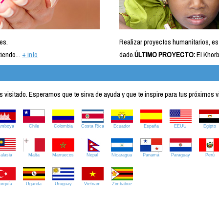
es.
Realizar proyectos humanitarios, es
iendo...
+ info
dado.
ÚLTIMO PROYECTO:
El Khorb
visitado. Esperamos que te sirva de ayuda y que te inspire para tus próximos v
amboya
Chile
Colombia
Costa Rica
Ecuador
España
EEUU
Egipto
alasia
Malta
Marruecos
Nepal
Nicaragua
Panamá
Paraguay
Perú
urquía
Uganda
Uruguay
Vietnam
Zimbabue