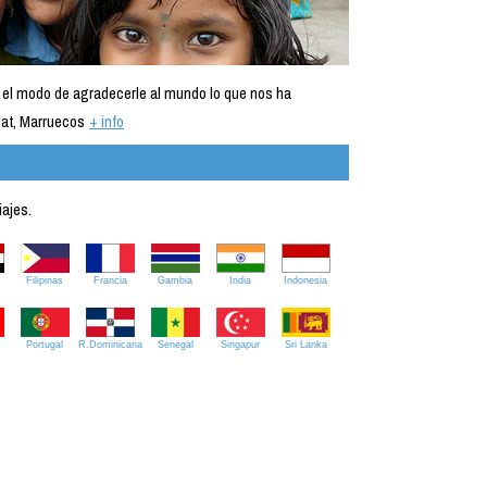
 el modo de agradecerle al mundo lo que nos ha
at, Marruecos
+ info
iajes.
Filipinas
Francia
Gambia
India
Indonesia
Portugal
R.Dominicana
Senegal
Singapur
Sri Lanka