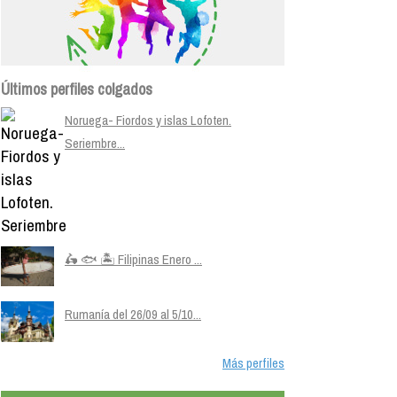
Últimos perfiles colgados
Noruega- Fiordos y islas Lofoten.
Seriembre...
🛵 🐟 🏝️ Filipinas Enero ...
Rumanía del 26/09 al 5/10...
Más perfiles