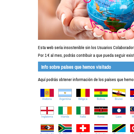
Esta web sería insostenible sin los Usuarios Colaborador
Por 1 € al mes, podrás contribuir a que pueda seguir exist
Info sobre países que hemos visitado
Aquí podrás obtener información de los países que hemos 
Andorra
Argentina
Bélgica
Bolivia
Brunei
C
Inglaterra
Irlanda
Italia
Kenia
Laos
M