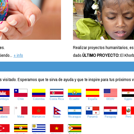
es.
Realizar proyectos humanitarios, es
iendo...
+ info
dado.
ÚLTIMO PROYECTO:
El Khorb
visitado. Esperamos que te sirva de ayuda y que te inspire para tus próximos v
amboya
Chile
Colombia
Costa Rica
Ecuador
España
EEUU
Egipto
alasia
Malta
Marruecos
Nepal
Nicaragua
Panamá
Paraguay
Perú