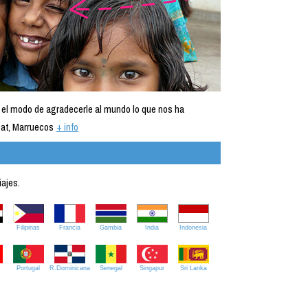
 el modo de agradecerle al mundo lo que nos ha
at, Marruecos
+ info
iajes.
Filipinas
Francia
Gambia
India
Indonesia
Portugal
R.Dominicana
Senegal
Singapur
Sri Lanka