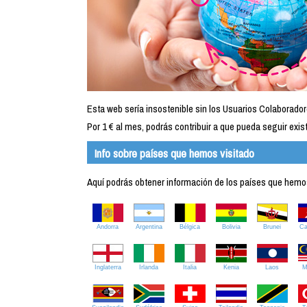
Esta web sería insostenible sin los Usuarios Colaborador
Por 1 € al mes, podrás contribuir a que pueda seguir exist
Info sobre países que hemos visitado
Aquí podrás obtener información de los países que hemos 
Andorra
Argentina
Bélgica
Bolivia
Brunei
C
Inglaterra
Irlanda
Italia
Kenia
Laos
M