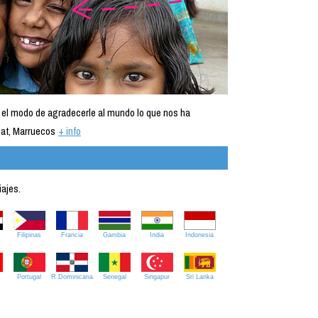
 el modo de agradecerle al mundo lo que nos ha
at, Marruecos
+ info
iajes.
Filipinas
Francia
Gambia
India
Indonesia
Portugal
R.Dominicana
Senegal
Singapur
Sri Lanka