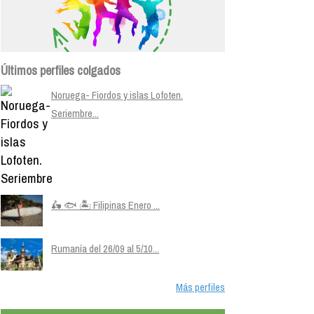
Últimos perfiles colgados
Noruega- Fiordos y islas Lofoten.
Seriembre...
🛵 🐟 🏝️ Filipinas Enero ...
Rumanía del 26/09 al 5/10...
Más perfiles