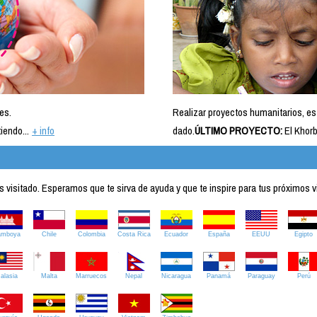
es.
Realizar proyectos humanitarios, es
iendo...
+ info
dado.
ÚLTIMO PROYECTO:
El Khorb
visitado. Esperamos que te sirva de ayuda y que te inspire para tus próximos v
amboya
Chile
Colombia
Costa Rica
Ecuador
España
EEUU
Egipto
alasia
Malta
Marruecos
Nepal
Nicaragua
Panamá
Paraguay
Perú