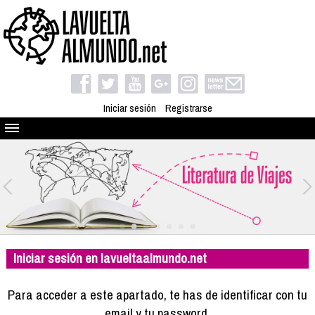
Iniciar sesión
Registrarse
Quienes somos
El proyecto
Blog
Viaja con nosotros
Camino solidario
Iniciar sesión en lavueltaalmundo.net
Libros
Club de viajes
Para acceder a este apartado, te has de identificar con tu
Compañeros de viaje
email y tu password.