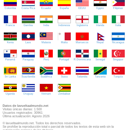
Colombia
Costa Rica
Ecuador
España
EEUU
Egipto
Filipinas
Francia
Gambia
India
Indonesia
Inglaterra
Irlanda
Italia
Kenia
Laos
Malasia
Malta
Marruecos
Nepal
Nicaragua
Panamá
Paraguay
Perú
Portugal
R.Dominicana
Senegal
Singapur
Sri Lanka
Suazilandia
Sudáfrica
Suiza
Tailandia
Tanzania
Turquía
Uganda
Uruguay
Vietnam
Zimbabue
Datos de lavueltaalmundo.net
Visitas únicas diarias: 1.500
Usuarios registrados: 30961
Última actualización: Agosto 2026
© lavueltaalmundo.net. Todos los derechos reservados.
Se prohíbe la reproducción total o parcial de todos los textos de esta web sin la