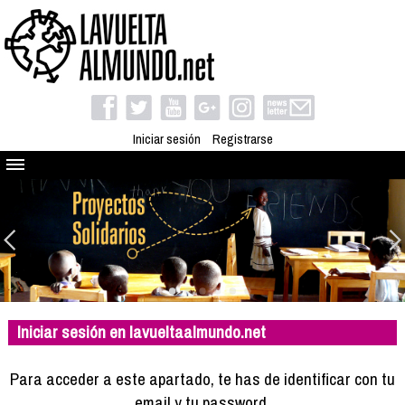
Iniciar sesión
Registrarse
Quienes somos
El proyecto
Blog
Viaja con nosotros
Camino solidario
Iniciar sesión en lavueltaalmundo.net
Libros
Club de viajes
Para acceder a este apartado, te has de identificar con tu
Compañeros de viaje
email y tu password.