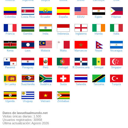
Andorra
Argentina
Bélgica
Bolivia
Brunei
Camboya
Chile
Colombia
Costa Rica
Ecuador
España
EEUU
Egipto
Filipinas
Francia
Gambia
India
Indonesia
Inglaterra
Irlanda
Italia
Kenia
Laos
Malasia
Malta
Marruecos
Nepal
Nicaragua
Panamá
Paraguay
Perú
Portugal
R.Dominicana
Senegal
Singapur
Sri Lanka
Suazilandia
Sudáfrica
Suiza
Tailandia
Tanzania
Turquía
Uganda
Uruguay
Vietnam
Zimbabue
Datos de lavueltaalmundo.net
Visitas únicas diarias: 1.500
Usuarios registrados: 30958
Última actualización: Agosto 2026