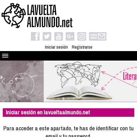
Iniciar sesión
Registrarse
Quienes somos
El proyecto
Blog
Viaja con nosotros
Camino solidario
Iniciar sesión en lavueltaalmundo.net
Libros
Club de viajes
Para acceder a este apartado, te has de identificar con tu
Compañeros de viaje
email y tu password.