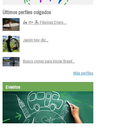
Últimos perfiles colgados
🛵 🐟 🏝️ Filipinas Enero ...
Japón nov-dic...
Busco compi para iniciar Brasil...
Más perfiles
Eventos