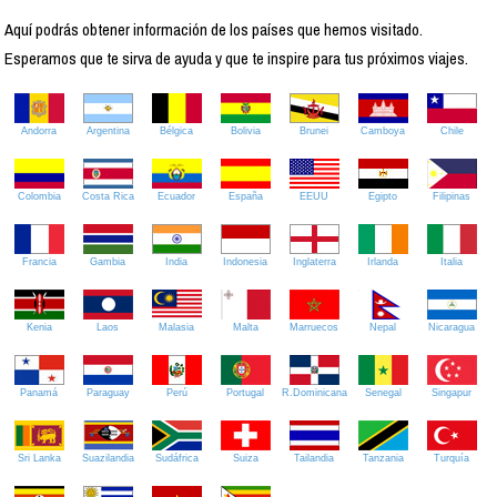
Aquí podrás obtener información de los países que hemos visitado.
Esperamos que te sirva de ayuda y que te inspire para tus próximos viajes.
Andorra
Argentina
Bélgica
Bolivia
Brunei
Camboya
Chile
Colombia
Costa Rica
Ecuador
España
EEUU
Egipto
Filipinas
Francia
Gambia
India
Indonesia
Inglaterra
Irlanda
Italia
Kenia
Laos
Malasia
Malta
Marruecos
Nepal
Nicaragua
Panamá
Paraguay
Perú
Portugal
R.Dominicana
Senegal
Singapur
Sri Lanka
Suazilandia
Sudáfrica
Suiza
Tailandia
Tanzania
Turquía