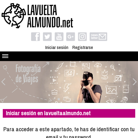
Iniciar sesión
Registrarse
Quienes somos
El proyecto
Blog
Viaja con nosotros
Camino solidario
Iniciar sesión en lavueltaalmundo.net
Libros
Club de viajes
Para acceder a este apartado, te has de identificar con tu
Compañeros de viaje
email y tu password.