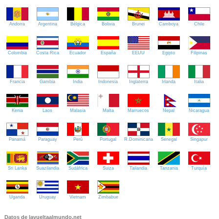
Andorra
Argentina
Bélgica
Bolivia
Brunei
Camboya
Chile
Colombia
Costa Rica
Ecuador
España
EEUU
Egipto
Filipinas
Francia
Gambia
India
Indonesia
Inglaterra
Irlanda
Italia
Kenia
Laos
Malasia
Malta
Marruecos
Nepal
Nicaragua
Panamá
Paraguay
Perú
Portugal
R.Dominicana
Senegal
Singapur
Sri Lanka
Suazilandia
Sudáfrica
Suiza
Tailandia
Tanzania
Turquía
Uganda
Uruguay
Vietnam
Zimbabue
Datos de lavueltaalmundo.net