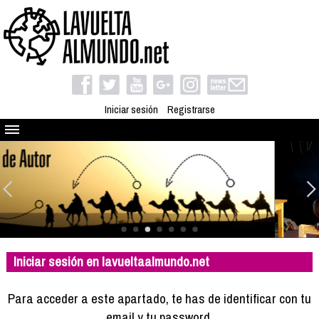
Iniciar sesión
Registrarse
Quienes somos
El proyecto
Blog
Viaja con nosotros
Camino solidario
Iniciar sesión en lavueltaalmundo.net
Libros
Club de viajes
Para acceder a este apartado, te has de identificar con tu
Compañeros de viaje
email y tu password.