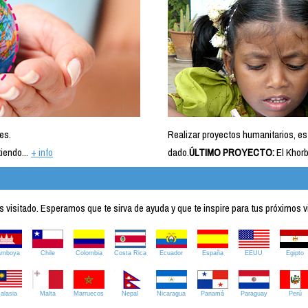
es.
Realizar proyectos humanitarios, es
iendo...
+ info
dado.
ÚLTIMO PROYECTO:
El Khorb
visitado. Esperamos que te sirva de ayuda y que te inspire para tus próximos v
amboya
Chile
Colombia
Costa Rica
Ecuador
España
EEUU
Egipto
alasia
Malta
Marruecos
Nepal
Nicaragua
Panamá
Paraguay
Perú