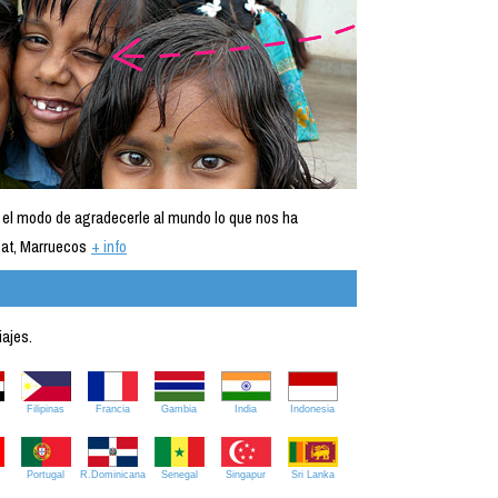
 el modo de agradecerle al mundo lo que nos ha
at, Marruecos
+ info
iajes.
Filipinas
Francia
Gambia
India
Indonesia
Portugal
R.Dominicana
Senegal
Singapur
Sri Lanka