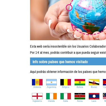
Esta web sería insostenible sin los Usuarios Colaborador
Por 1 € al mes, podrás contribuir a que pueda seguir exist
Info sobre países que hemos visitado
Aquí podrás obtener información de los países que hemos 
Andorra
Argentina
Bélgica
Bolivia
Brunei
C
Inglaterra
Irlanda
Italia
Kenia
Laos
M