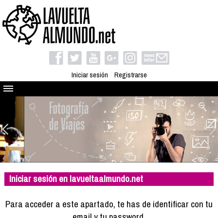
Iniciar sesión
Registrarse
Quienes somos
El proyecto
Blog
Viaja con nosotros
Camino solidario
Iniciar sesión en lavueltaalmundo.net
Libros
Club de viajes
Para acceder a este apartado, te has de identificar con tu
Compañeros de viaje
email y tu password.