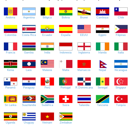
Andorra
Argentina
Bélgica
Bolivia
Brunei
Camboya
Chile
Colombia
Costa Rica
Ecuador
España
EEUU
Egipto
Filipinas
Francia
Gambia
India
Indonesia
Inglaterra
Irlanda
Italia
Kenia
Laos
Malasia
Malta
Marruecos
Nepal
Nicaragua
Panamá
Paraguay
Perú
Portugal
R.Dominicana
Senegal
Singapur
Sri Lanka
Suazilandia
Sudáfrica
Suiza
Tailandia
Tanzania
Turquía
Uganda
Uruguay
Vietnam
Zimbabue