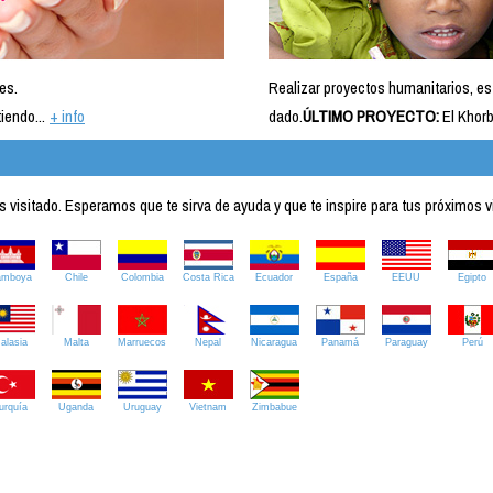
es.
Realizar proyectos humanitarios, es
iendo...
+ info
dado.
ÚLTIMO PROYECTO:
El Khorb
visitado. Esperamos que te sirva de ayuda y que te inspire para tus próximos v
amboya
Chile
Colombia
Costa Rica
Ecuador
España
EEUU
Egipto
alasia
Malta
Marruecos
Nepal
Nicaragua
Panamá
Paraguay
Perú
urquía
Uganda
Uruguay
Vietnam
Zimbabue