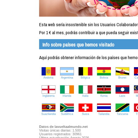
Esta web sería insostenible sin los Usuarios Colaborador
Por 1 € al mes, podrás contribuir a que pueda seguir exist
Info sobre países que hemos visitado
Aquí podrás obtener información de los países que hemos 
Andorra
Argentina
Bélgica
Bolivia
Brunei
C
Inglaterra
Irlanda
Italia
Kenia
Laos
M
Suazilandia
Sudáfrica
Suiza
Tailandia
Tanzania
T
Datos de lavueltaalmundo.net
Visitas únicas diarias: 1.500
Usuarios registrados: 30961
Última actualización: Agosto 2026