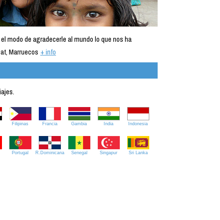
 el modo de agradecerle al mundo lo que nos ha
at, Marruecos
+ info
iajes.
Filipinas
Francia
Gambia
India
Indonesia
Portugal
R.Dominicana
Senegal
Singapur
Sri Lanka