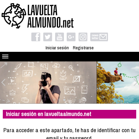
Iniciar sesión
Registrarse
Quienes somos
El proyecto
Blog
Viaja con nosotros
Camino solidario
Iniciar sesión en lavueltaalmundo.net
Libros
Club de viajes
Para acceder a este apartado, te has de identificar con tu
Compañeros de viaje
email y tu password.