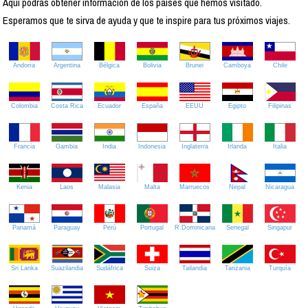
Aquí podrás obtener información de los países que hemos visitado.
Esperamos que te sirva de ayuda y que te inspire para tus próximos viajes.
Andorra
Argentina
Bélgica
Bolivia
Brunei
Camboya
Chile
Colombia
Costa Rica
Ecuador
España
EEUU
Egipto
Filipinas
Francia
Gambia
India
Indonesia
Inglaterra
Irlanda
Italia
Kenia
Laos
Malasia
Malta
Marruecos
Nepal
Nicaragua
Panamá
Paraguay
Perú
Portugal
R.Dominicana
Senegal
Singapur
Sri Lanka
Suazilandia
Sudáfrica
Suiza
Tailandia
Tanzania
Turquía