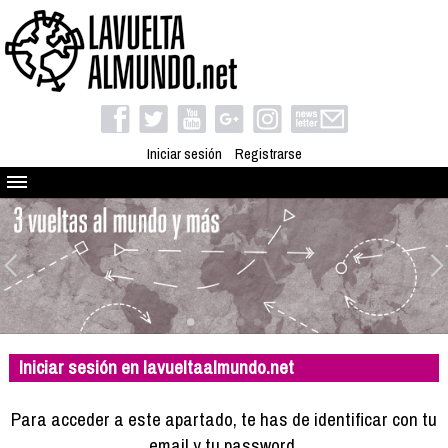
Iniciar sesión
Registrarse
Quienes somos
El proyecto
Blog
Viaja con nosotros
Camino solidario
Iniciar sesión en lavueltaalmundo.net
Libros
Club de viajes
Para acceder a este apartado, te has de identificar con tu
Compañeros de viaje
email y tu password.