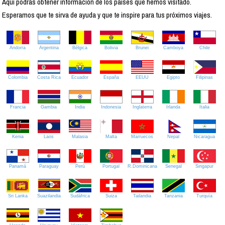
Aquí podrás obtener información de los países que hemos visitado.
Esperamos que te sirva de ayuda y que te inspire para tus próximos viajes.
Andorra
Argentina
Bélgica
Bolivia
Brunei
Camboya
Chile
Colombia
Costa Rica
Ecuador
España
EEUU
Egipto
Filipinas
Francia
Gambia
India
Indonesia
Inglaterra
Irlanda
Italia
Kenia
Laos
Malasia
Malta
Marruecos
Nepal
Nicaragua
Panamá
Paraguay
Perú
Portugal
R.Dominicana
Senegal
Singapur
Sri Lanka
Suazilandia
Sudáfrica
Suiza
Tailandia
Tanzania
Turquía