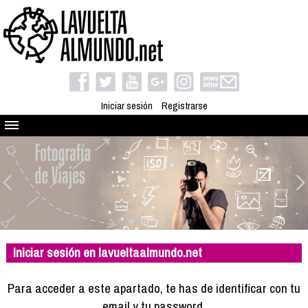
Iniciar sesión
Registrarse
Quienes somos
El proyecto
Blog
Viaja con nosotros
Camino solidario
Iniciar sesión en lavueltaalmundo.net
Libros
Club de viajes
Para acceder a este apartado, te has de identificar con tu
Compañeros de viaje
email y tu password.