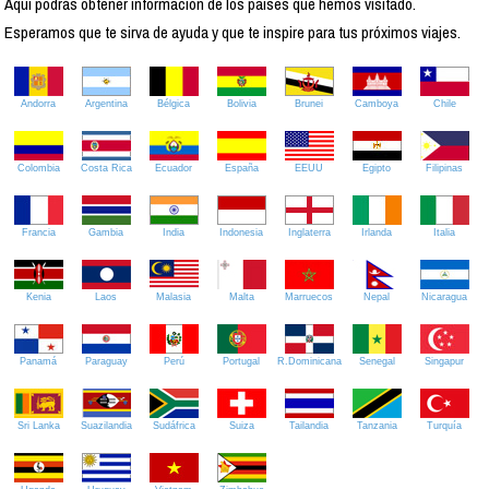
Aquí podrás obtener información de los países que hemos visitado.
Esperamos que te sirva de ayuda y que te inspire para tus próximos viajes.
Andorra
Argentina
Bélgica
Bolivia
Brunei
Camboya
Chile
Colombia
Costa Rica
Ecuador
España
EEUU
Egipto
Filipinas
Francia
Gambia
India
Indonesia
Inglaterra
Irlanda
Italia
Kenia
Laos
Malasia
Malta
Marruecos
Nepal
Nicaragua
Panamá
Paraguay
Perú
Portugal
R.Dominicana
Senegal
Singapur
Sri Lanka
Suazilandia
Sudáfrica
Suiza
Tailandia
Tanzania
Turquía