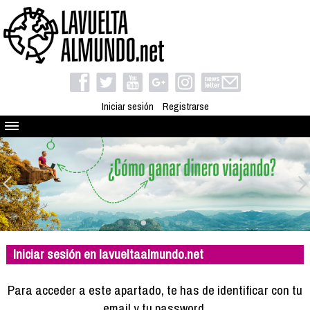
Iniciar sesión
Registrarse
Quienes somos
El proyecto
Blog
Viaja con nosotros
Camino solidario
Iniciar sesión en lavueltaalmundo.net
Libros
Club de viajes
Para acceder a este apartado, te has de identificar con tu
Compañeros de viaje
email y tu password.