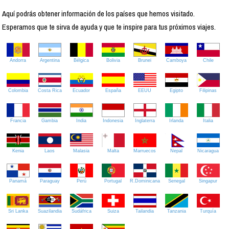
Aquí podrás obtener información de los países que hemos visitado.
Esperamos que te sirva de ayuda y que te inspire para tus próximos viajes.
Andorra
Argentina
Bélgica
Bolivia
Brunei
Camboya
Chile
Colombia
Costa Rica
Ecuador
España
EEUU
Egipto
Filipinas
Francia
Gambia
India
Indonesia
Inglaterra
Irlanda
Italia
Kenia
Laos
Malasia
Malta
Marruecos
Nepal
Nicaragua
Panamá
Paraguay
Perú
Portugal
R.Dominicana
Senegal
Singapur
Sri Lanka
Suazilandia
Sudáfrica
Suiza
Tailandia
Tanzania
Turquía