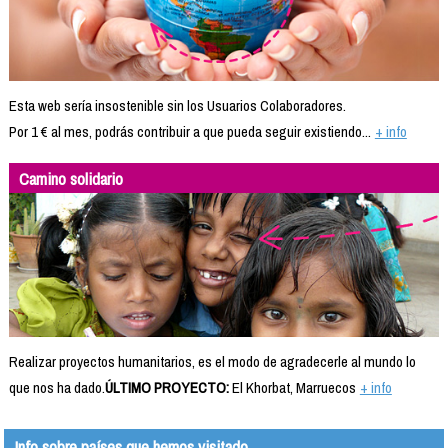
Esta web sería insostenible sin los Usuarios Colaboradores.
Por 1 € al mes, podrás contribuir a que pueda seguir existiendo...
+ info
Camino solidario
Realizar proyectos humanitarios, es el modo de agradecerle al mundo lo
que nos ha dado.
ÚLTIMO PROYECTO:
El Khorbat, Marruecos
+ info
Info sobre países que hemos visitado