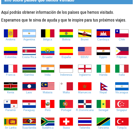
Aquí podrás obtener información de los países que hemos visitado.
Esperamos que te sirva de ayuda y que te inspire para tus próximos viajes.
Andorra
Argentina
Bélgica
Bolivia
Brunei
Camboya
Chile
Colombia
Costa Rica
Ecuador
España
EEUU
Egipto
Filipinas
Francia
Gambia
India
Indonesia
Inglaterra
Irlanda
Italia
Kenia
Laos
Malasia
Malta
Marruecos
Nepal
Nicaragua
Panamá
Paraguay
Perú
Portugal
R.Dominicana
Senegal
Singapur
Sri Lanka
Suazilandia
Sudáfrica
Suiza
Tailandia
Tanzania
Turquía