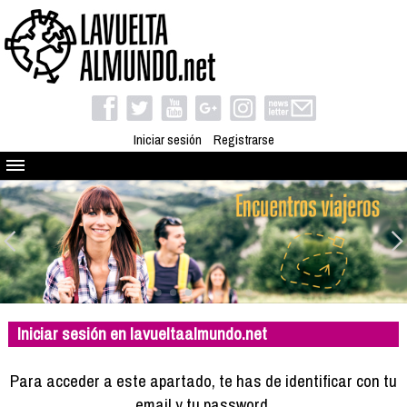
Iniciar sesión
Registrarse
Quienes somos
El proyecto
Blog
Viaja con nosotros
Camino solidario
Iniciar sesión en lavueltaalmundo.net
Libros
Club de viajes
Para acceder a este apartado, te has de identificar con tu
Compañeros de viaje
email y tu password.