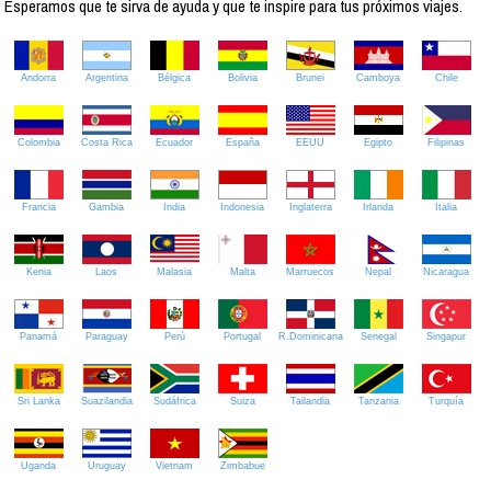
Esperamos que te sirva de ayuda y que te inspire para tus próximos viajes.
Andorra
Argentina
Bélgica
Bolivia
Brunei
Camboya
Chile
Colombia
Costa Rica
Ecuador
España
EEUU
Egipto
Filipinas
Francia
Gambia
India
Indonesia
Inglaterra
Irlanda
Italia
Kenia
Laos
Malasia
Malta
Marruecos
Nepal
Nicaragua
Panamá
Paraguay
Perú
Portugal
R.Dominicana
Senegal
Singapur
Sri Lanka
Suazilandia
Sudáfrica
Suiza
Tailandia
Tanzania
Turquía
Uganda
Uruguay
Vietnam
Zimbabue