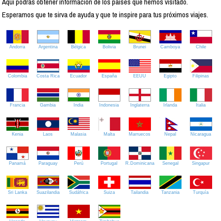
Aquí podrás obtener información de los países que hemos visitado.
Esperamos que te sirva de ayuda y que te inspire para tus próximos viajes.
Andorra
Argentina
Bélgica
Bolivia
Brunei
Camboya
Chile
Colombia
Costa Rica
Ecuador
España
EEUU
Egipto
Filipinas
Francia
Gambia
India
Indonesia
Inglaterra
Irlanda
Italia
Kenia
Laos
Malasia
Malta
Marruecos
Nepal
Nicaragua
Panamá
Paraguay
Perú
Portugal
R.Dominicana
Senegal
Singapur
Sri Lanka
Suazilandia
Sudáfrica
Suiza
Tailandia
Tanzania
Turquía