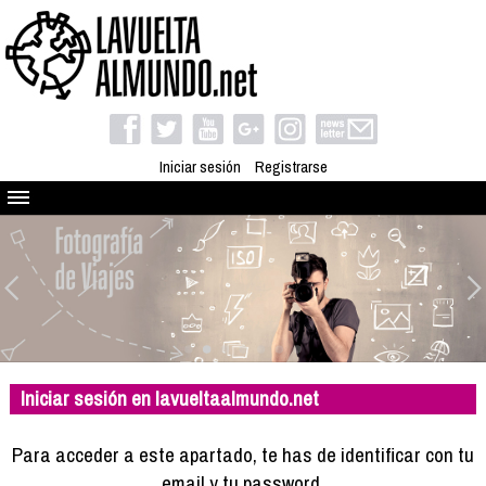
Iniciar sesión
Registrarse
Quienes somos
El proyecto
Blog
Viaja con nosotros
Camino solidario
Iniciar sesión en lavueltaalmundo.net
Libros
Club de viajes
Para acceder a este apartado, te has de identificar con tu
Compañeros de viaje
email y tu password.