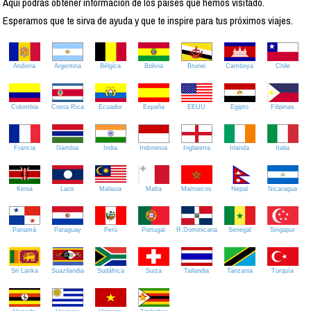
Aquí podrás obtener información de los países que hemos visitado.
Esperamos que te sirva de ayuda y que te inspire para tus próximos viajes.
Andorra
Argentina
Bélgica
Bolivia
Brunei
Camboya
Chile
Colombia
Costa Rica
Ecuador
España
EEUU
Egipto
Filipinas
Francia
Gambia
India
Indonesia
Inglaterra
Irlanda
Italia
Kenia
Laos
Malasia
Malta
Marruecos
Nepal
Nicaragua
Panamá
Paraguay
Perú
Portugal
R.Dominicana
Senegal
Singapur
Sri Lanka
Suazilandia
Sudáfrica
Suiza
Tailandia
Tanzania
Turquía