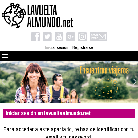
Iniciar sesión
Registrarse
Quienes somos
El proyecto
Blog
Viaja con nosotros
Camino solidario
Iniciar sesión en lavueltaalmundo.net
Libros
Club de viajes
Para acceder a este apartado, te has de identificar con tu
Compañeros de viaje
email y tu password.