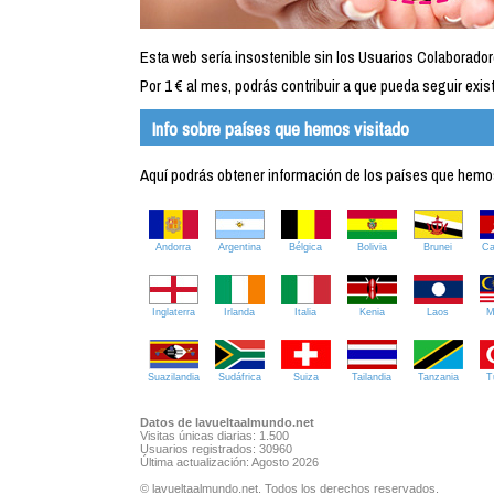
Esta web sería insostenible sin los Usuarios Colaborador
Por 1 € al mes, podrás contribuir a que pueda seguir exist
Info sobre países que hemos visitado
Aquí podrás obtener información de los países que hemos 
Andorra
Argentina
Bélgica
Bolivia
Brunei
C
Inglaterra
Irlanda
Italia
Kenia
Laos
M
Suazilandia
Sudáfrica
Suiza
Tailandia
Tanzania
T
Datos de lavueltaalmundo.net
Visitas únicas diarias: 1.500
Usuarios registrados: 30960
Última actualización: Agosto 2026
© lavueltaalmundo.net. Todos los derechos reservados.