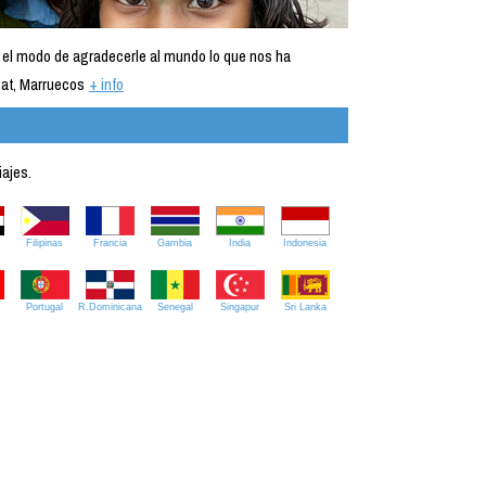
 el modo de agradecerle al mundo lo que nos ha
at, Marruecos
+ info
iajes.
Filipinas
Francia
Gambia
India
Indonesia
Portugal
R.Dominicana
Senegal
Singapur
Sri Lanka