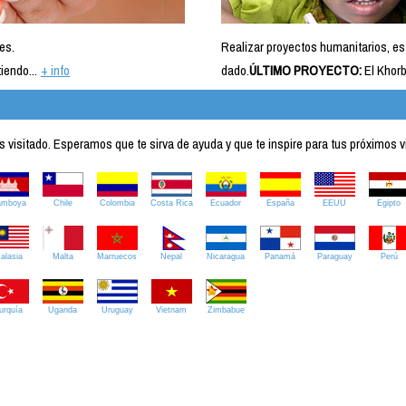
es.
Realizar proyectos humanitarios, es
iendo...
+ info
dado.
ÚLTIMO PROYECTO:
El Khorb
visitado. Esperamos que te sirva de ayuda y que te inspire para tus próximos v
amboya
Chile
Colombia
Costa Rica
Ecuador
España
EEUU
Egipto
alasia
Malta
Marruecos
Nepal
Nicaragua
Panamá
Paraguay
Perú
urquía
Uganda
Uruguay
Vietnam
Zimbabue