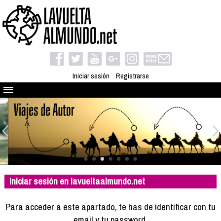
Iniciar sesión
Registrarse
Quienes somos
El proyecto
Blog
Viaja con nosotros
Camino solidario
Iniciar sesión en lavueltaalmundo.net
Libros
Club de viajes
Para acceder a este apartado, te has de identificar con tu
Compañeros de viaje
email y tu password.