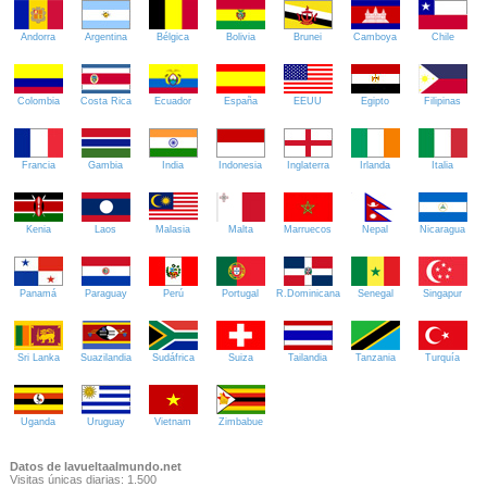
Andorra
Argentina
Bélgica
Bolivia
Brunei
Camboya
Chile
Colombia
Costa Rica
Ecuador
España
EEUU
Egipto
Filipinas
Francia
Gambia
India
Indonesia
Inglaterra
Irlanda
Italia
Kenia
Laos
Malasia
Malta
Marruecos
Nepal
Nicaragua
Panamá
Paraguay
Perú
Portugal
R.Dominicana
Senegal
Singapur
Sri Lanka
Suazilandia
Sudáfrica
Suiza
Tailandia
Tanzania
Turquía
Uganda
Uruguay
Vietnam
Zimbabue
Datos de lavueltaalmundo.net
Visitas únicas diarias: 1.500