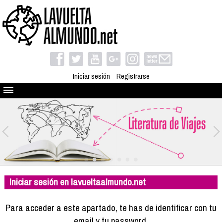
Iniciar sesión
Registrarse
Quienes somos
El proyecto
Blog
Viaja con nosotros
Camino solidario
Iniciar sesión en lavueltaalmundo.net
Libros
Club de viajes
Para acceder a este apartado, te has de identificar con tu
Compañeros de viaje
email y tu password.