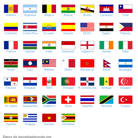
Andorra
Argentina
Bélgica
Bolivia
Brunei
Camboya
Chile
Colombia
Costa Rica
Ecuador
España
EEUU
Egipto
Filipinas
Francia
Gambia
India
Indonesia
Inglaterra
Irlanda
Italia
Kenia
Laos
Malasia
Malta
Marruecos
Nepal
Nicaragua
Panamá
Paraguay
Perú
Portugal
R.Dominicana
Senegal
Singapur
Sri Lanka
Suazilandia
Sudáfrica
Suiza
Tailandia
Tanzania
Turquía
Uganda
Uruguay
Vietnam
Zimbabue
Datos de lavueltaalmundo.net