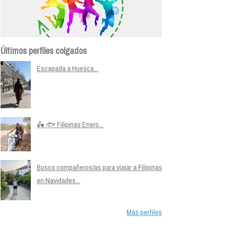
Últimos perfiles colgados
Escapada a Huesca...
🛵 🐟 Filipinas Enero...
Busco compañeros/as para viajar a Filipinas
en Navidades...
Más perfiles