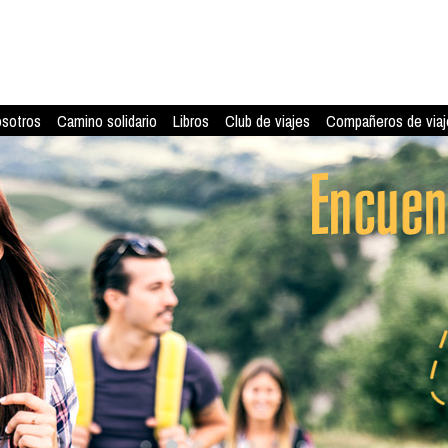
osotros
Camino solidario
Libros
Club de viajes
Compañeros de viaj