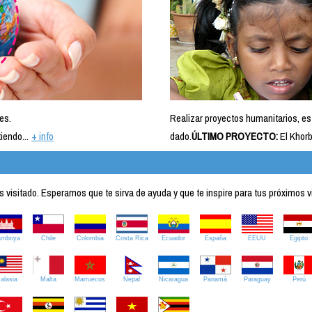
es.
Realizar proyectos humanitarios, es
iendo...
+ info
dado.
ÚLTIMO PROYECTO:
El Khorb
visitado. Esperamos que te sirva de ayuda y que te inspire para tus próximos v
amboya
Chile
Colombia
Costa Rica
Ecuador
España
EEUU
Egipto
alasia
Malta
Marruecos
Nepal
Nicaragua
Panamá
Paraguay
Perú