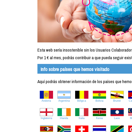
Esta web sería insostenible sin los Usuarios Colaborador
Por 1 € al mes, podrás contribuir a que pueda seguir exist
Info sobre países que hemos visitado
Aquí podrás obtener información de los países que hemos 
Andorra
Argentina
Bélgica
Bolivia
Brunei
C
Inglaterra
Irlanda
Italia
Kenia
Laos
M