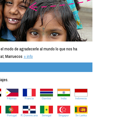
 el modo de agradecerle al mundo lo que nos ha
at, Marruecos
+ info
iajes.
Filipinas
Francia
Gambia
India
Indonesia
Portugal
R.Dominicana
Senegal
Singapur
Sri Lanka