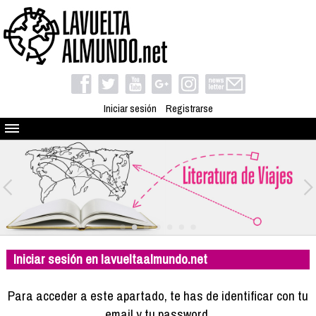
Iniciar sesión
Registrarse
Quienes somos
El proyecto
Blog
Viaja con nosotros
Camino solidario
Iniciar sesión en lavueltaalmundo.net
Libros
Club de viajes
Para acceder a este apartado, te has de identificar con tu
Compañeros de viaje
email y tu password.