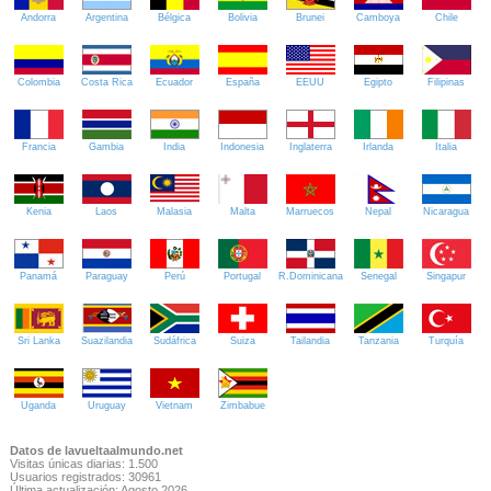
Andorra
Argentina
Bélgica
Bolivia
Brunei
Camboya
Chile
Colombia
Costa Rica
Ecuador
España
EEUU
Egipto
Filipinas
Francia
Gambia
India
Indonesia
Inglaterra
Irlanda
Italia
Kenia
Laos
Malasia
Malta
Marruecos
Nepal
Nicaragua
Panamá
Paraguay
Perú
Portugal
R.Dominicana
Senegal
Singapur
Sri Lanka
Suazilandia
Sudáfrica
Suiza
Tailandia
Tanzania
Turquía
Uganda
Uruguay
Vietnam
Zimbabue
Datos de lavueltaalmundo.net
Visitas únicas diarias: 1.500
Usuarios registrados: 30961
Última actualización: Agosto 2026