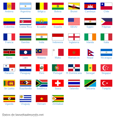
Andorra
Argentina
Bélgica
Bolivia
Brunei
Camboya
Chile
Colombia
Costa Rica
Ecuador
España
EEUU
Egipto
Filipinas
Francia
Gambia
India
Indonesia
Inglaterra
Irlanda
Italia
Kenia
Laos
Malasia
Malta
Marruecos
Nepal
Nicaragua
Panamá
Paraguay
Perú
Portugal
R.Dominicana
Senegal
Singapur
Sri Lanka
Suazilandia
Sudáfrica
Suiza
Tailandia
Tanzania
Turquía
Uganda
Uruguay
Vietnam
Zimbabue
Datos de lavueltaalmundo.net