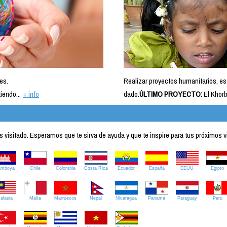
es.
Realizar proyectos humanitarios, es
iendo...
+ info
dado.
ÚLTIMO PROYECTO:
El Khorb
visitado. Esperamos que te sirva de ayuda y que te inspire para tus próximos v
amboya
Chile
Colombia
Costa Rica
Ecuador
España
EEUU
Egipto
alasia
Malta
Marruecos
Nepal
Nicaragua
Panamá
Paraguay
Perú