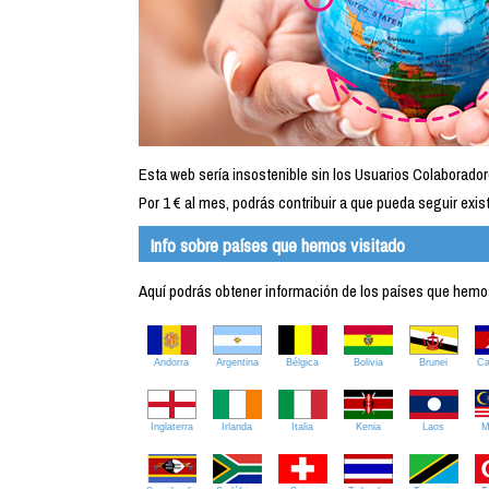
Esta web sería insostenible sin los Usuarios Colaborador
Por 1 € al mes, podrás contribuir a que pueda seguir exist
Info sobre países que hemos visitado
Aquí podrás obtener información de los países que hemos 
Andorra
Argentina
Bélgica
Bolivia
Brunei
C
Inglaterra
Irlanda
Italia
Kenia
Laos
M