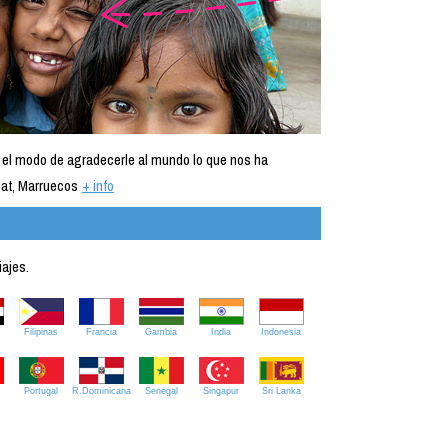
 el modo de agradecerle al mundo lo que nos ha
at, Marruecos
+ info
iajes.
Filipinas
Francia
Gambia
India
Indonesia
Portugal
R.Dominicana
Senegal
Singapur
Sri Lanka