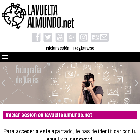
Iniciar sesión
Registrarse
Quienes somos
El proyecto
Blog
Viaja con nosotros
Camino solidario
Iniciar sesión en lavueltaalmundo.net
Libros
Club de viajes
Para acceder a este apartado, te has de identificar con tu
Compañeros de viaje
email y tu password.