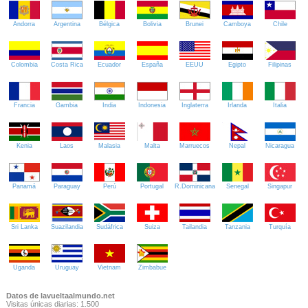
Andorra
Argentina
Bélgica
Bolivia
Brunei
Camboya
Chile
Colombia
Costa Rica
Ecuador
España
EEUU
Egipto
Filipinas
Francia
Gambia
India
Indonesia
Inglaterra
Irlanda
Italia
Kenia
Laos
Malasia
Malta
Marruecos
Nepal
Nicaragua
Panamá
Paraguay
Perú
Portugal
R.Dominicana
Senegal
Singapur
Sri Lanka
Suazilandia
Sudáfrica
Suiza
Tailandia
Tanzania
Turquía
Uganda
Uruguay
Vietnam
Zimbabue
Datos de lavueltaalmundo.net
Visitas únicas diarias: 1.500