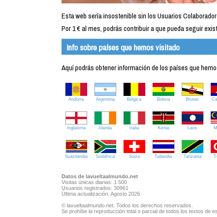
Esta web sería insostenible sin los Usuarios Colaborador
Por 1 € al mes, podrás contribuir a que pueda seguir exist
Info sobre países que hemos visitado
Aquí podrás obtener información de los países que hemos 
Andorra
Argentina
Bélgica
Bolivia
Brunei
C
Inglaterra
Irlanda
Italia
Kenia
Laos
M
Suazilandia
Sudáfrica
Suiza
Tailandia
Tanzania
T
Datos de lavueltaalmundo.net
Visitas únicas diarias: 1.500
Usuarios registrados: 30961
Última actualización: Agosto 2026
© lavueltaalmundo.net. Todos los derechos reservados.
Se prohíbe la reproducción total o parcial de todos los textos de es