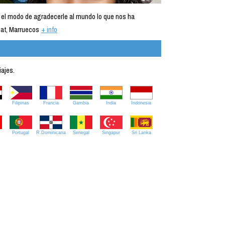
 el modo de agradecerle al mundo lo que nos ha
at, Marruecos
+ info
iajes.
Filipinas
Francia
Gambia
India
Indonesia
Portugal
R.Dominicana
Senegal
Singapur
Sri Lanka