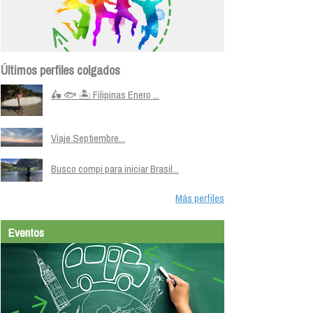
Últimos perfiles colgados
🛵 🐟 🏝️ Filipinas Enero ...
Viaje Septiembre...
Busco compi para iniciar Brasil...
Más perfiles
Eventos