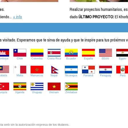
es.
Realizar proyectos humanitarios, es
iendo...
+ info
dado.
ÚLTIMO PROYECTO:
El Khorb
visitado. Esperamos que te sirva de ayuda y que te inspire para tus próximos v
amboya
Chile
Colombia
Costa Rica
Ecuador
España
EEUU
Egipto
alasia
Malta
Marruecos
Nepal
Nicaragua
Panamá
Paraguay
Perú
urquía
Uganda
Uruguay
Vietnam
Zimbabue
ta web sin la autorización expresa de los titulares.