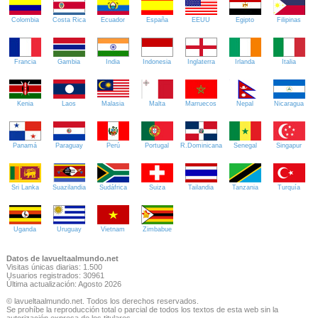
Colombia
Costa Rica
Ecuador
España
EEUU
Egipto
Filipinas
Francia
Gambia
India
Indonesia
Inglaterra
Irlanda
Italia
Kenia
Laos
Malasia
Malta
Marruecos
Nepal
Nicaragua
Panamá
Paraguay
Perú
Portugal
R.Dominicana
Senegal
Singapur
Sri Lanka
Suazilandia
Sudáfrica
Suiza
Tailandia
Tanzania
Turquía
Uganda
Uruguay
Vietnam
Zimbabue
Datos de lavueltaalmundo.net
Visitas únicas diarias: 1.500
Usuarios registrados: 30961
Última actualización: Agosto 2026
© lavueltaalmundo.net. Todos los derechos reservados.
Se prohíbe la reproducción total o parcial de todos los textos de esta web sin la