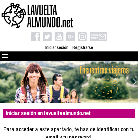
Iniciar sesión
Registrarse
Quienes somos
El proyecto
Blog
Viaja con nosotros
Camino solidario
Iniciar sesión en lavueltaalmundo.net
Libros
Club de viajes
Para acceder a este apartado, te has de identificar con tu
Compañeros de viaje
email y tu password.