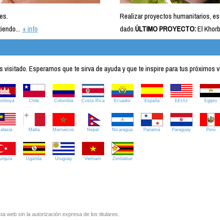
es.
Realizar proyectos humanitarios, es
iendo...
+ info
dado.
ÚLTIMO PROYECTO:
El Khorb
visitado. Esperamos que te sirva de ayuda y que te inspire para tus próximos v
amboya
Chile
Colombia
Costa Rica
Ecuador
España
EEUU
Egipto
alasia
Malta
Marruecos
Nepal
Nicaragua
Panamá
Paraguay
Perú
urquía
Uganda
Uruguay
Vietnam
Zimbabue
ta web sin la autorización expresa de los titulares.