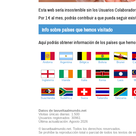
Esta web sería insostenible sin los Usuarios Colaborador
Por 1 € al mes, podrás contribuir a que pueda seguir exist
Info sobre países que hemos visitado
Aquí podrás obtener información de los países que hemos 
Andorra
Argentina
Bélgica
Bolivia
Brunei
C
Inglaterra
Irlanda
Italia
Kenia
Laos
M
Suazilandia
Sudáfrica
Suiza
Tailandia
Tanzania
T
Datos de lavueltaalmundo.net
Visitas únicas diarias: 1.500
Usuarios registrados: 30961
Última actualización: Agosto 2026
© lavueltaalmundo.net. Todos los derechos reservados.
Se prohíbe la reproducción total o parcial de todos los textos de es