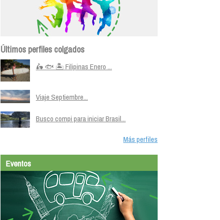
Últimos perfiles colgados
🛵 🐟 🏝️ Filipinas Enero ...
Viaje Septiembre...
Busco compi para iniciar Brasil...
Más perfiles
Eventos