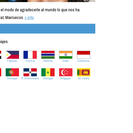
 el modo de agradecerle al mundo lo que nos ha
at, Marruecos
+ info
iajes.
Filipinas
Francia
Gambia
India
Indonesia
Portugal
R.Dominicana
Senegal
Singapur
Sri Lanka